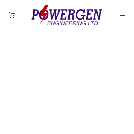
BUSINESS
MARKETING
(DEMO)
Lorem ipsum dolor sit amet ipsum